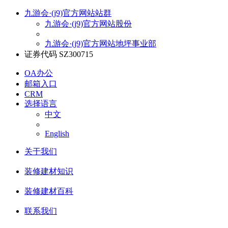
九游会·(j9)官方网站站群
九游会·(j9)官方网站股份
九游会·(j9)官方网站地坪事业部
证券代码 SZ300715
OA办公
邮箱入口
CRM
选择语言
中文
English
关于我们
装修建材知识
装修建材百科
联系我们