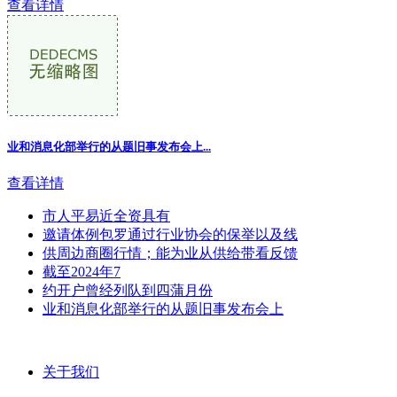
查看详情
业和消息化部举行的从题旧事发布会上...
查看详情
市人平易近全资具有
邀请体例包罗通过行业协会的保举以及线
供周边商圈行情；能为业从供给带看反馈
截至2024年7
约开户曾经列队到四蒲月份
业和消息化部举行的从题旧事发布会上
关于我们