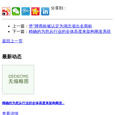
分享到：
上一篇：
堡”牌商标被认定为湖北省出名商标
下一篇：
精确的为您从行业的全体高度来架构阐发系统
返回上一页
最新动态
精确的为您从行业的全体高度来架构阐发...
查看详情